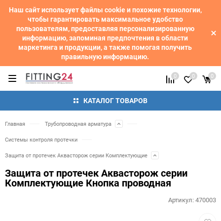
Наш сайт использует файлы cookie и похожие технологии,
чтобы гарантировать максимальное удобство
пользователям, предоставляя персонализированную
информацию, запоминая предпочтения в области
маркетинга и продукции, а также помогая получить
правильную информацию.
0
0
0
КАТАЛОГ ТОВАРОВ
Главная
Трубопроводная арматура
Системы контроля протечки
Защита от протечек Аквасторож серии Комплектующие
Защита от протечек Аквасторож серии
Комплектующие Кнопка проводная
Артикул:
470003
Добав