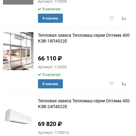
Артикул: 110008
В наличии
Добавить
Добави
В корзину
в
к
избранное
сравне
Тепловая завеса Тепломаш серии Оптима 400
КЭВ-18П4022E
66 110
₽
Артикул: 110009
В наличии
Добавить
Добави
В корзину
в
к
избранное
сравне
Тепловая завеса Тепломаш серии Оптима 400
КЭВ-24П4022E
69 820
₽
Артикул: 1100010