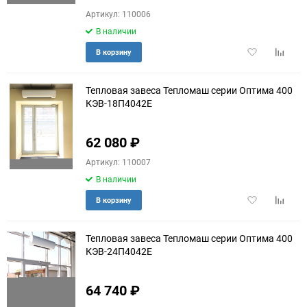
Артикул: 110006
В наличии
Добавить
Добави
В корзину
в
к
избранное
сравне
Тепловая завеса Тепломаш серии Оптима 400
КЭВ-18П4042E
62 080
₽
Артикул: 110007
В наличии
Добавить
Добави
В корзину
в
к
избранное
сравне
Тепловая завеса Тепломаш серии Оптима 400
КЭВ-24П4042E
64 740
₽