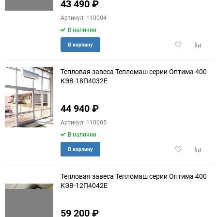
43 490
₽
Артикул: 110004
В наличии
Добавить
Добави
В корзину
в
к
избранное
сравне
Тепловая завеса Тепломаш серии Оптима 400
КЭВ-18П4032E
44 940
₽
Артикул: 110005
В наличии
Добавить
Добави
В корзину
в
к
избранное
сравне
Тепловая завеса Тепломаш серии Оптима 400
КЭВ-12П4042E
59 200
₽