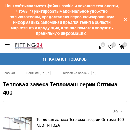
Наш сайт использует файлы cookie и похожие технологии,
чтобы гарантировать максимальное удобство
пользователям, предоставляя персонализированную
информацию, запоминая предпочтения в области
маркетинга и продукции, а также помогая получить
правильную информацию.
0
0
0
КАТАЛОГ ТОВАРОВ
Главная
Вентиляция
Тепловые завесы
Тепловая завеса Тепломаш серии Оптима
400
30
Тепловая завеса Тепломаш серии Оптима 400
КЭВ-П4132A
30