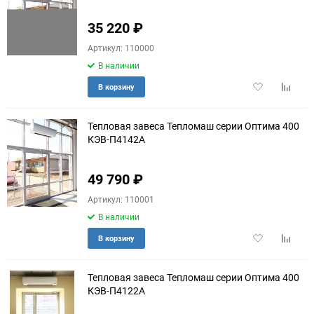
60
35 220
₽
Артикул: 110000
90
В наличии
150
Добавить
Добави
В корзину
в
к
избранное
сравне
Тепловая завеса Тепломаш серии Оптима 400
КЭВ-П4142A
49 790
₽
Артикул: 110001
В наличии
Добавить
Добави
В корзину
в
к
избранное
сравне
Тепловая завеса Тепломаш серии Оптима 400
КЭВ-П4122A