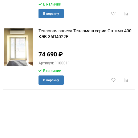
В наличии
Добавить
Добави
В корзину
в
к
избранное
сравне
Тепловая завеса Тепломаш серии Оптима 400
КЭВ-36П4022E
74 690
₽
Артикул: 1100011
В наличии
Добавить
Добави
В корзину
в
к
избранное
сравне