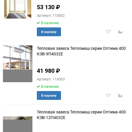
53 130
₽
Артикул: 110002
В наличии
Добавить
Добави
В корзину
в
к
избранное
сравне
Тепловая завеса Тепломаш серии Оптима 400
КЭВ-9П4032E
41 980
₽
Артикул: 110003
В наличии
Добавить
Добави
В корзину
в
к
избранное
сравне
Тепловая завеса Тепломаш серии Оптима 400
КЭВ-12П4032E