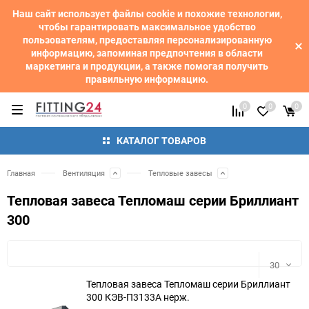
Наш сайт использует файлы cookie и похожие технологии,
чтобы гарантировать максимальное удобство
пользователям, предоставляя персонализированную
информацию, запоминая предпочтения в области
маркетинга и продукции, а также помогая получить
правильную информацию.
0
0
0
КАТАЛОГ ТОВАРОВ
Главная
Вентиляция
Тепловые завесы
Тепловая завеса Тепломаш серии Бриллиант
300
30
Тепловая завеса Тепломаш серии Бриллиант
300 КЭВ-П3133A нерж.
30