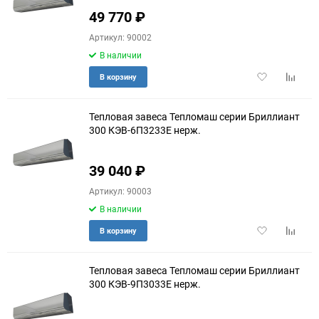
49 770
₽
Артикул: 90002
В наличии
Добавить
Добави
В корзину
в
к
избранное
сравне
Тепловая завеса Тепломаш серии Бриллиант
300 КЭВ-6П3233E нерж.
39 040
₽
Артикул: 90003
В наличии
Добавить
Добави
В корзину
в
к
избранное
сравне
Тепловая завеса Тепломаш серии Бриллиант
300 КЭВ-9П3033E нерж.