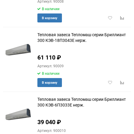
Артикул: 90008
В наличии
Добавить
Добави
В корзину
в
к
избранное
сравне
Тепловая завеса Тепломаш серии Бриллиант
300 КЭВ-18П3043E нерж.
61 110
₽
Артикул: 90009
В наличии
Добавить
Добави
В корзину
в
к
избранное
сравне
Тепловая завеса Тепломаш серии Бриллиант
300 КЭВ-6П3033E нерж.
39 040
₽
Артикул: 900010