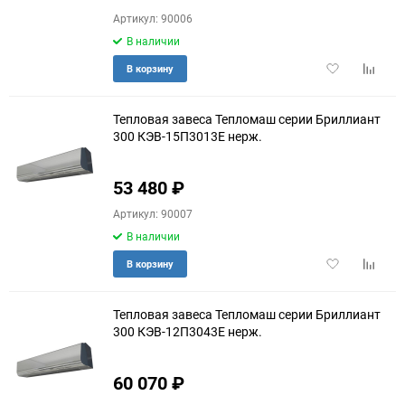
Артикул: 90006
В наличии
Добавить
Добави
В корзину
в
к
избранное
сравне
Тепловая завеса Тепломаш серии Бриллиант
300 КЭВ-15П3013E нерж.
53 480
₽
Артикул: 90007
В наличии
Добавить
Добави
В корзину
в
к
избранное
сравне
Тепловая завеса Тепломаш серии Бриллиант
300 КЭВ-12П3043E нерж.
60 070
₽