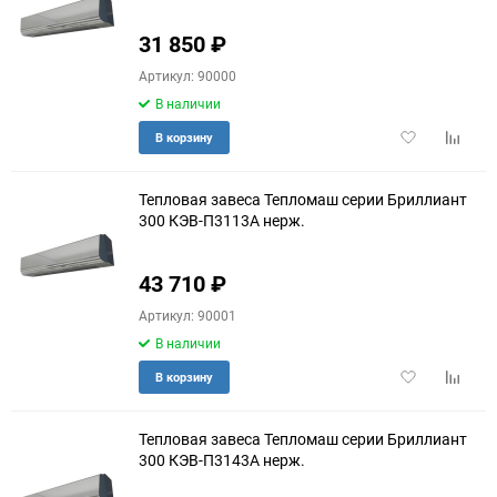
60
31 850
₽
Артикул: 90000
90
В наличии
150
Добавить
Добави
В корзину
в
к
избранное
сравне
Тепловая завеса Тепломаш серии Бриллиант
300 КЭВ-П3113A нерж.
43 710
₽
Артикул: 90001
В наличии
Добавить
Добави
В корзину
в
к
избранное
сравне
Тепловая завеса Тепломаш серии Бриллиант
300 КЭВ-П3143A нерж.