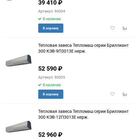
39 410
₽
Артикул: 90004
В наличии
Добавить
Добави
В корзину
в
к
избранное
сравне
Тепловая завеса Тепломаш серии Бриллиант
300 КЭВ-9П3013E нерж.
52 590
₽
Артикул: 90005
В наличии
Добавить
Добави
В корзину
в
к
избранное
сравне
Тепловая завеса Тепломаш серии Бриллиант
300 КЭВ-12П3013E нерж.
52 960
₽