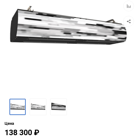
Добав
к
сравн
Цена
138 300
₽