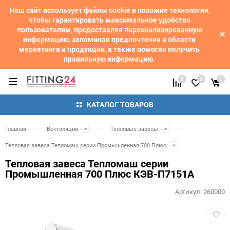
Наш сайт использует файлы cookie и похожие технологии,
чтобы гарантировать максимальное удобство
пользователям, предоставляя персонализированную
информацию, запоминая предпочтения в области
маркетинга и продукции, а также помогая получить
правильную информацию.
0
0
0
КАТАЛОГ ТОВАРОВ
Главная
Вентиляция
Тепловые завесы
Тепловая завеса Тепломаш серии Промышленная 700 Плюс
Тепловая завеса Тепломаш серии
Промышленная 700 Плюс КЭВ-П7151A
Артикул:
260000
Добав
в
избра