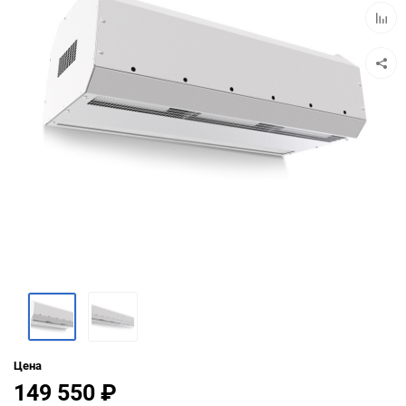
Добав
к
сравн
Цена
149 550
₽