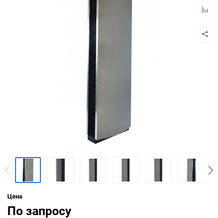
Добав
к
сравн
Цена
По запросу