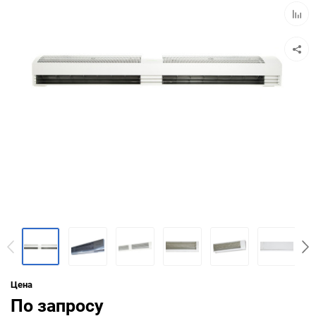
Добав
к
сравн
Цена
По запросу