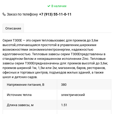
В наличии
Заказ по телефону
+7 (913) 55-11-0-11
Описание
Серия Т300Е — это серия тепловыхзавес для проемов до 3,6м
высотой,отличающаяся простотой в управлении,широкими
возможностями экономииэлектроэнергии, надежностью
идолговечностью. Тепловые завесы серии Т300Епредставлены в
стандартном белом и неокрашенном исполнении Zinc. Тепловые
завесы серии Т300Епредназначены для: проемов высотой до 3,6м;
проемов шириной 1м, 1,5м или 2м; магазинов, баров, ресторанов,
офисных и торговых центров, подъездов жилых зданий, а также
школ и детских садов.
Напряжение питания, В
380
Источник тепла
электрический
Длина завесы, м
1.51