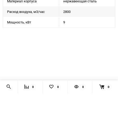
Материал корпуса
нержавеющая сталь
Расход воздуха, м3/час
2800
Мощность, кВт
9
наверх
В КОРЗИНУ
0
0
0
0
КОНТАКТЫ