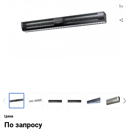
Добав
к
сравн
Цена
По запросу